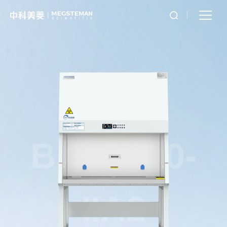
BSC1230-
IIA2