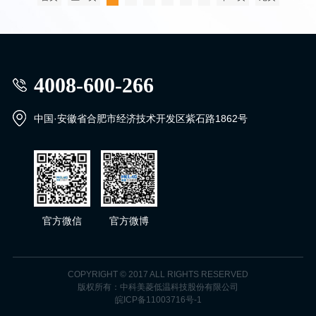
耗材匹配、周边设备匹配、现
有存储设备规整
基建服务 | 场地规划设计、电
SN-40
YCD-EL299
气工程、制冷通风
4008-600-266
人遗申报 | 方案制定辅助（采
安全样本存取
双屏独立显示，运行状态一目
集、保存）、工作流程和管理
六轴机器人挑管、取放盒，批
了然；
制度、申报流程跟进
量出库稳定高效
双压缩机双系统，上下间室温
中国·安徽省合肥市经济技术开发区紫石路1862号
查看详情
查看详情
四重安全保障
度独立控制。
智能监控，自动补氮，急停，
获取报价
获取报价
多渠道报警
官方微信
官方微博
COPYRIGHT © 2017 ALL RIGHTS RESERVED
版权所有：中科美菱低温科技股份有限公司
皖ICP备11003716号-1