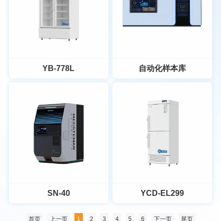
发泡技术，实现制冷保温双高
月内的数据，数据为PDF格
YC-408LEx
YCD-XL305Ex
效；VIP真空绝热板，锁住冷
式；
气。
用于储存易燃、易爆等化学试
用于储存易燃、易爆等化学试
安全存储：10种声光报警系统
剂、实验试剂等。
剂、实验试剂等。
(数据通讯故障、箱门打开超
适用于高校各实验室、科研单
适用于高校各实验室、科研单
时、冷凝传感器故障等)，物品
查看详情
查看详情
位的实验场所等。
位的实验场所等。
YB-778L
自动化样本库
存储更安全。
获取报价
获取报价
YB-778L
自动化样本库
温湿双显，产品数据一目了
系统方案 | 提供包含样本前处
然；2~8℃药品保存箱
理、质控、保存、信息管理在
完善的报警系统，为药品高值
内的流程化、规范化方案；
查看详情
查看详情
活性护航。
软件定制 | 软件定制-100%自
SN-40
YCD-EL299
主研发
获取报价
获取报价
设备配套 | 自动化配套建设、
首页
上一页
1
2
3
4
5
6
下一页
尾页