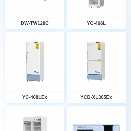
制冷系统，单一系统即可维持
制冷系统，单一系统即可维持
箱内温度在-80℃下稳定运行，
箱内温度在-80℃下稳定运行，
查看详情
查看详情
全面保障样本安全；
全面保障样本安全；
DW-TW128C
YC-466L
精准控温：高精度微电脑控制
精准控温：高精度微电脑控制
获取报价
获取报价
系统，变频控制系统，毫秒级
系统，变频控制系统，毫秒级
响应压缩机转速调节需求；
响应压缩机转速调节需求；
多重锁温：整机多道门封设
多重锁温：整机多道门封设
计，结合高性能VIP真空绝热材
计，结合高性能VIP真空绝热材
DW-TW128C
YC-466L
料，大幅提升保温效果；
料，大幅提升保温效果；
静谧高效：采用精密降噪算
静谧高效：采用精密降噪算
温控系统：高精度微电脑温度
1.有效容积(L)：466L；
法，稳定运行时噪音低至45分
法，稳定运行时噪音低至45分
控制系统，铂电阻温度传感
2.温度均匀度≤±1℃；
贝；
贝；
器，箱体内温度-150~-180℃
3.变频压缩机，品牌风扇电
智慧大屏：10.1英寸高性能
智慧大屏：10.1英寸高性能
查看详情
查看详情
可调；显示精度0.1度。
机，高效制冷、节能静音，噪
YC-408LEx
YCD-XL305Ex
LCD电容屏，显示精度0.1℃，
LCD电容屏，显示精度0.1℃，
制冷系统：深冷混合工质、靶
声≤40dB。
获取报价
获取报价
清晰显示。
清晰显示。
向制冷；环保工质制冷剂，
4.标配USB数据导出接口，可
GWP及ODP值极低。
自由选择导出时间，单次可导
保温系统：单壳体变密度多次
出1个月，连续可以导出12个